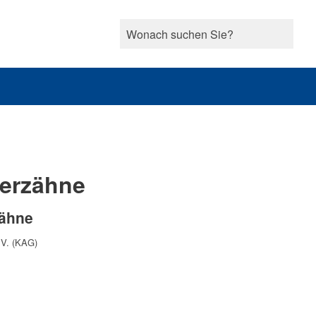
derzähne
zähne
.V. (KAG)