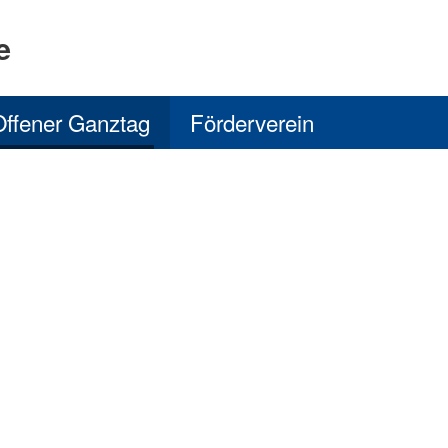
e
Offener Ganztag
Förderverein