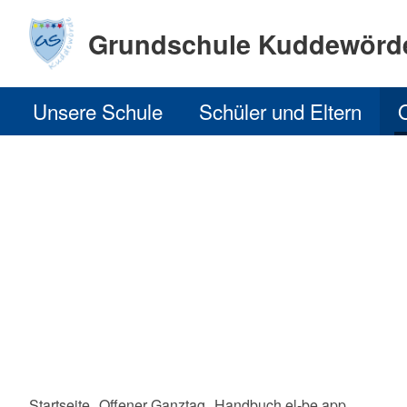
Grundschule Kuddewörd
Unsere Schule
Schüler und Eltern
Startseite
Offener Ganztag
Handbuch el-be.app