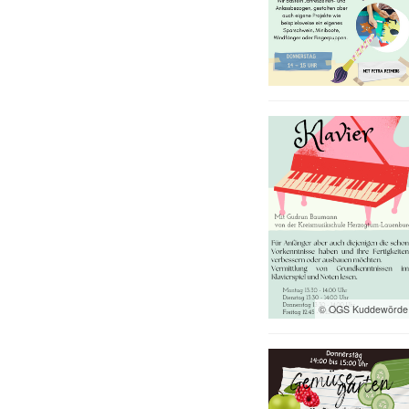
© OGS Kuddewörde