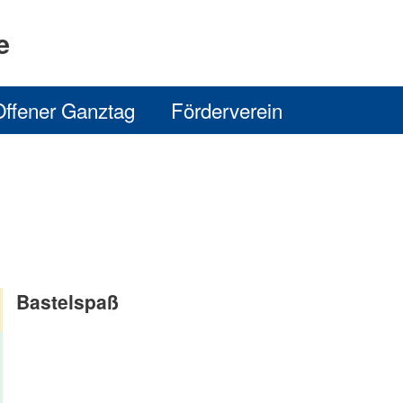
e
Offener Ganztag
Förderverein
Bastelspaß