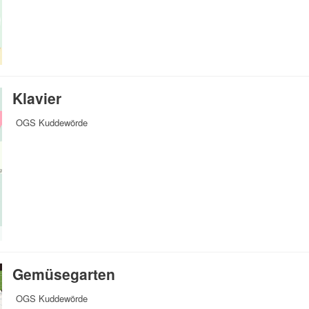
Klavier
OGS Kuddewörde
Gemüsegarten
OGS Kuddewörde